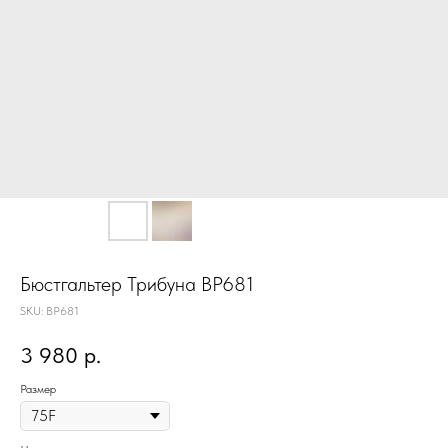
Бюстгальтер Трибуна BP681
SKU:
BP681
3 980
р.
Размер