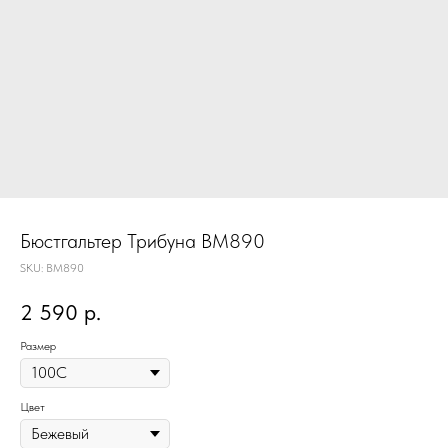
Бюстгальтер Трибуна BM890
SKU:
BM890
2 590
р.
Размер
Цвет