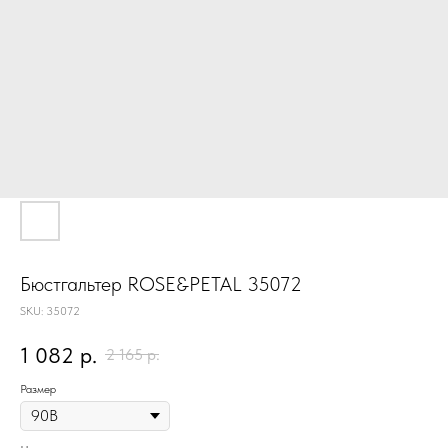
Бюстгальтер ROSE&PETAL 35072
SKU:
35072
1 082
р.
2 165
р.
Размер