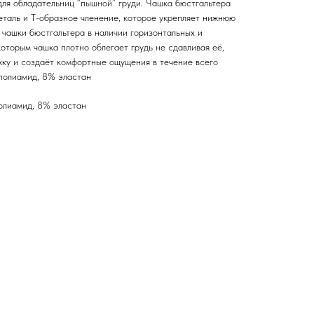
для обладательниц “пышной” груди. Чашка бюстгальтера
таль и Т-образное членение, которое укрепляет нижнюю
 чашки бюстгальтера в наличии горизонтальных и
которым чашка плотно облегает грудь не сдавливая её,
ку и создаёт комфортные ощущения в течение всего
полиамид, 8% эластан
олиамид, 8% эластан