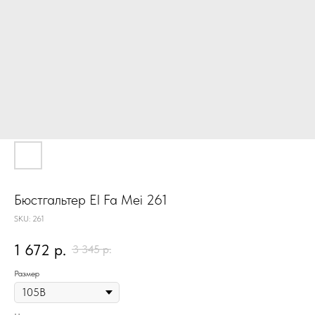
Бюстгальтер El Fa Mеi 261
SKU:
261
1 672
р.
3 345
р.
Размер