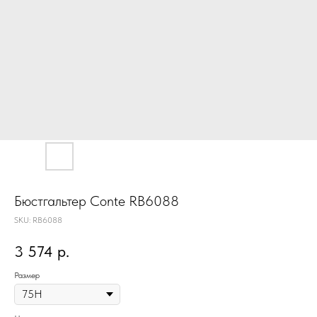
Бюстгальтер Conte RB6088
SKU:
RB6088
3 574
р.
Размер