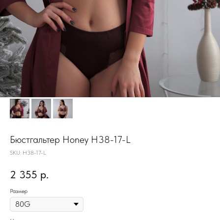
Бюстгальтер Honey H38-17-L
SKU:
H38-17-L
2 355
р.
Размер