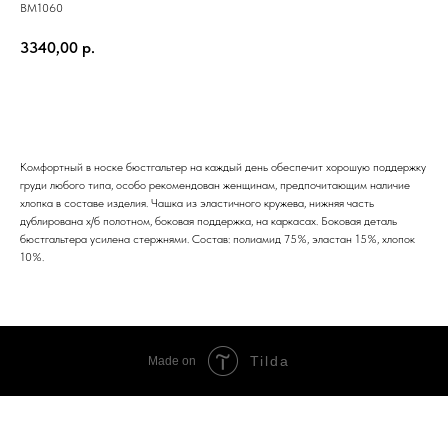
BM1060
3340,00
р.
ЗАКАЗАТЬ
Комфортный в носке бюстгальтер на каждый день обеспечит хорошую поддержку
груди любого типа, особо рекомендован женщинам, предпочитающим наличие
хлопка в составе изделия. Чашка из эластичного кружева, нижняя часть
дублирована х/б полотном, боковая поддержка, на каркасах. Боковая деталь
бюстгальтера усилена стержнями. Состав: полиамид 75%, эластан 15%, хлопок
10%.
Tilda
Made on