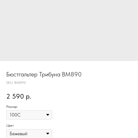
Бюстгальтер Трибуна BM890
SKU:
BM890
2 590
р.
Размер
Цвет