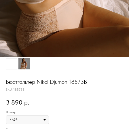
Бюстгальтер Nikol Djumon 18573B
SKU:
18573B
3 890
р.
Размер