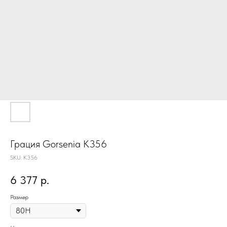
Грация Gorsenia K356
SKU:
K356
6 377
р.
Размер