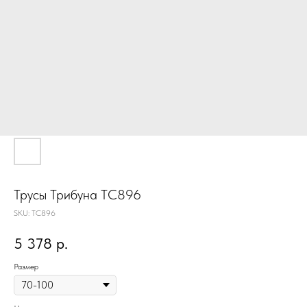
Трусы Трибуна TC896
SKU:
TC896
5 378
р.
Размер