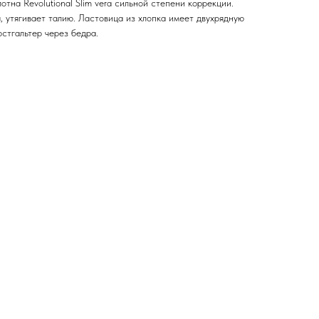
отна Revolutional Slim vera сильной степени коррекции.
 утягивает талию. Ластовица из хлопка имеет двухрядную
стгальтер через бедра.