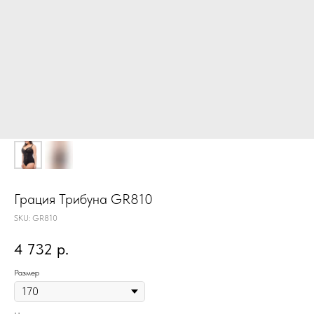
Грация Трибуна GR810
SKU:
GR810
4 732
р.
Размер