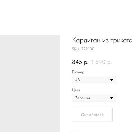
Кардиган из трикота
SKU:
722130
845
р.
1 690
р.
Размер
Цвет
Out of stock