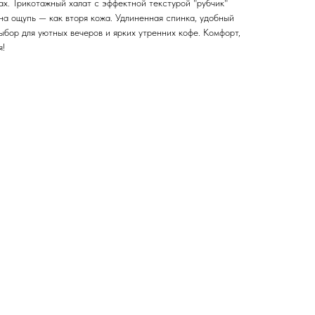
х. Трикотажный халат с эффектной текстурой "рубчик"
 на ощупь — как вторя кожа. Удлиненная спинка, удобный
ыбор для уютных вечеров и ярких утренних кофе. Комфорт,
я!