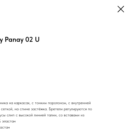
ly Panay 02 U
ника на каркасах, с тонким поролоном, с внутренней
сеткой, на спине застёжка. Бретели регулируются по
усы слип с высокой линией талии, со вставами из
% эластан
астан