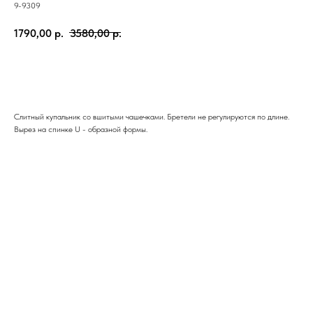
9-9309
1790,00
р.
3580,00
р.
ЗАКАЗАТЬ
Слитный купальник со вшитыми чашечками. Бретели не регулируются по длине.
Вырез на спинке U - образной формы.