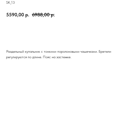
SK_13
5590,00
р.
6988,00
р.
ЗАКАЗАТЬ
Раздельный купальник с тонкими поролоновыми чашечками. Бретели
регулируются по длине. Пояс на застежке.