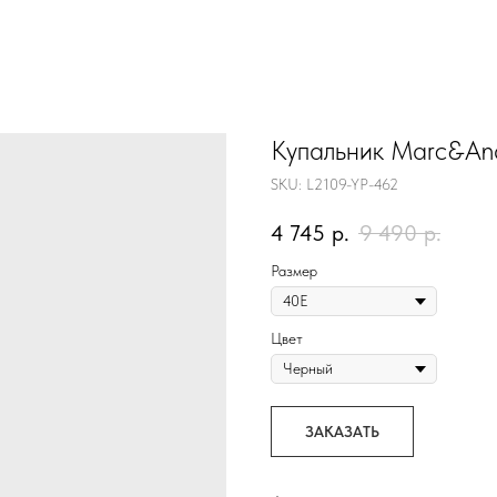
Купальник Marc&An
SKU:
L2109-YP-462
4 745
р.
9 490
р.
Размер
Цвет
ЗАКАЗАТЬ