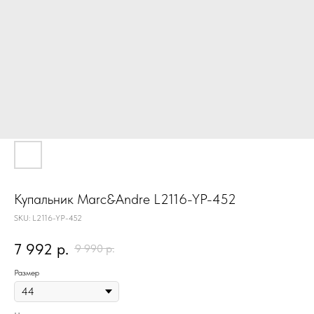
Купальник Marc&Andre L2116-YP-452
SKU:
L2116-YP-452
7 992
р.
9 990
р.
Размер