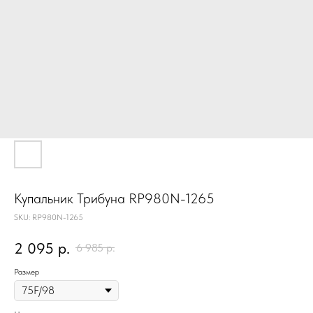
Купальник Трибуна RP980N-1265
SKU:
RP980N-1265
2 095
р.
6 985
р.
Размер