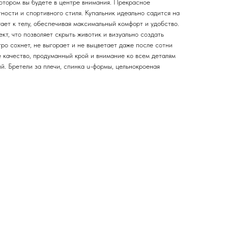
котором вы будете в центре внимания. Прекрасное
ности и спортивного стиля. Купальник идеально садится на
гает к телу, обеспечивая максимальный комфорт и удобство.
т, что позволяет скрыть животик и визуально создать
ро сохнет, не выгорает и не выцветает даже после сотни
 качество, продуманный крой и внимание ко всем деталям
й. Бретели за плечи, спинка u-формы, цельнокроеная