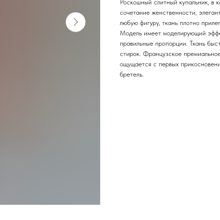
Роскошный слитный купальник, в 
сочетание женственности, элегант
любую фигуру, ткань плотно приле
Модель имеет моделирующий эффек
правильные пропорции. Ткань быст
стирок. Французское премиальное
ощущается с первых прикосновени
бретель.