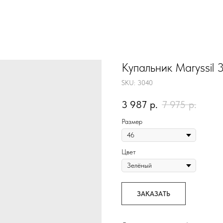
Купальник Maryssil
SKU:
3040
3 987
р.
7 975
р.
Размер
Цвет
ЗАКАЗАТЬ