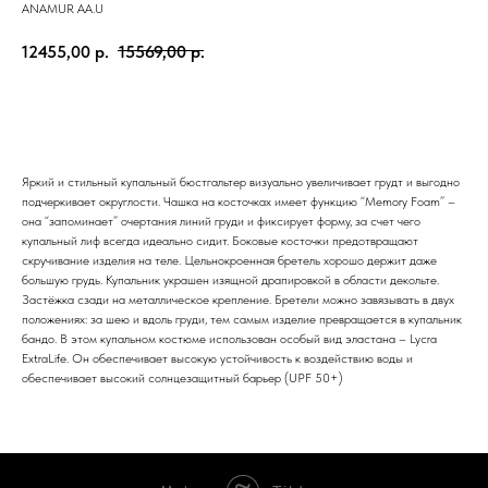
ANAMUR AA.U
12455,00
р.
15569,00
р.
ЗАКАЗАТЬ
Яркий и стильный купальный бюстгальтер визуально увеличивает грудт и выгодно
подчеркивает округлости. Чашка на косточках имеет функцию “Memory Foam” –
она “запоминает” очертания линий груди и фиксирует форму, за счет чего
купальный лиф всегда идеально сидит. Боковые косточки предотвращают
скручивание изделия на теле. Цельнокроенная бретель хорошо держит даже
большую грудь. Купальник украшен изящной драпировкой в области декольте.
Застёжка сзади на металлическое крепление. Бретели можно завязывать в двух
положениях: за шею и вдоль груди, тем самым изделие превращается в купальник
бандо. В этом купальном костюме использован особый вид эластана – Lycra
ExtraLife. Он обеспечивает высокую устойчивость к воздействию воды и
обеспечивает высокий солнцезащитный барьер (UPF 50+)