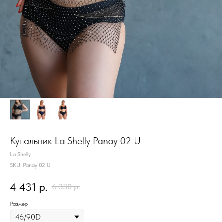
Купальник La Shelly Panay 02 U
La Shelly
SKU:
Panay 02 U
4 431
р.
6 330
р.
Размер