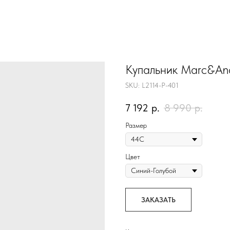
Купальник Marc&An
SKU:
L2114-P-401
7 192
р.
8 990
р.
Размер
Цвет
ЗАКАЗАТЬ