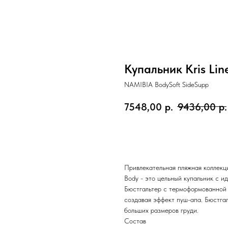
Купальник Kris Li
NAMIBIA BodySoft SideSupp
7548,00
р.
9436,00
р.
ЗАКАЗАТЬ
Привлекательная пляжная коллекц
Body - это цельный купальник с 
Бюстгальтер с термоформованной 
создавая эффект пуш-апа. Бюстга
больших размеров груди.
Состав