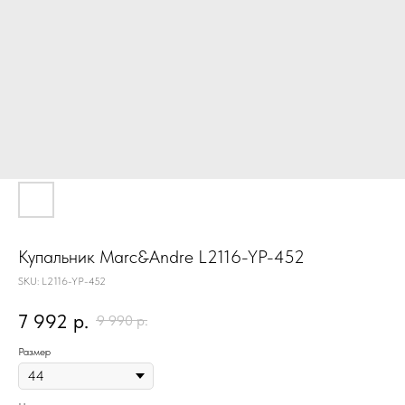
Купальник Marc&Andre L2116-YP-452
SKU:
L2116-YP-452
7 992
р.
9 990
р.
Размер