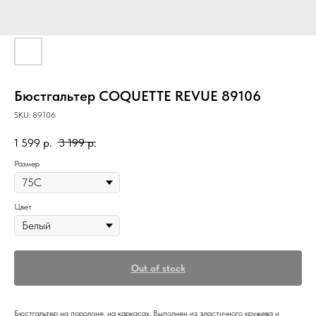
Бюстгальтер COQUETTE REVUE 89106
SKU:
89106
1 599
р.
3 199
р.
Размер
Цвет
Out of stock
Бюстгальтер на поролоне, на каркасах. Выполнен из эластичного кружева и