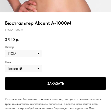
Бюстгальтер Akcent A-1000M
SKU:
A-1000M
3 980
р.
Размер
Цвет
ЗАКАЗАТЬ
Классический бюстгальтер с мягкими чашками, на каркасах. Чашка сшивная, с
тройным диагональным членением, выполнена из однотонного эластичного
полотна с микрофиброй черного цвета. Верхняя деталь - в два слоя. Пояс