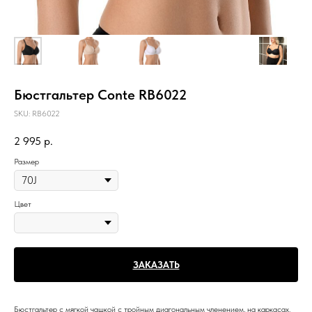
Бюстгальтер Conte RB6022
SKU:
RB6022
2 995
р.
Размер
Цвет
ЗАКАЗАТЬ
Бюстгальтер с мягкой чашкой с тройным диагональным членением, на каркасах.