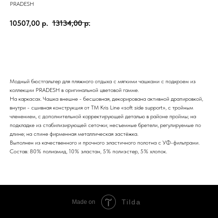
PRADESH
10507,00
р.
13134,00
р.
ЗАКАЗАТЬ
Модный бюстгальтер для пляжного отдыха с мягкими чашками с подкроем из
коллекции PRADESH в оригинальной цветовой гамме.
На каркасах. Чашка внешне - бесшовная, декорирована активной драпировкой,
внутри - сшивная конструкция от ТМ Kris Line «soft side support», с тройным
членением, с дополнительной корректирующей деталью в районе проймы; на
подкладке из стабилизирующей сеточки; несъемные бретели, регулируемые по
длине; на спине фирменная металлическая застёжка.
Выполнен из качественного и прочного эластичного полотна с УФ-фильтрами.
Состав: 80% полиамид, 10% эластан, 5% полиэстер, 5% хлопок.
Tilda
Made on