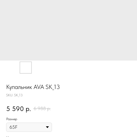
Купальник AVA SK_13
SKU:
SK_13
5 590
р.
6 988
р.
Размер