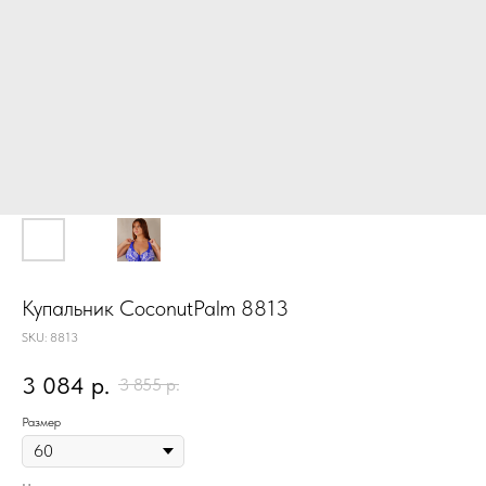
Купальник CoconutPalm 8813
SKU:
8813
3 084
р.
3 855
р.
Размер