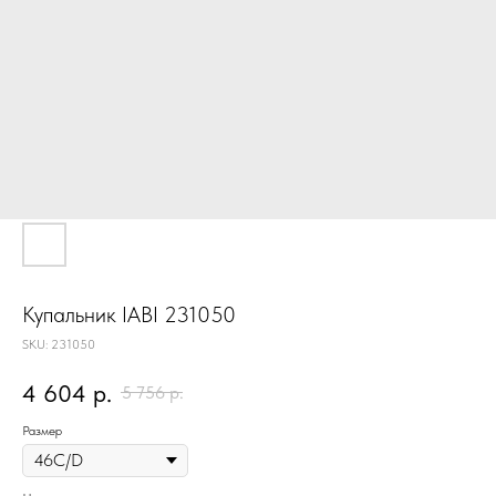
Купальник IABI 231050
SKU:
231050
4 604
р.
5 756
р.
Размер