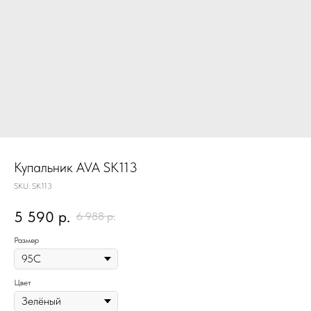
Купальник AVA SK113
SKU:
SK113
5 590
р.
6 988
р.
Размер
Цвет