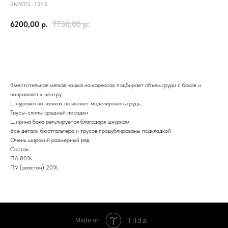
RM935L-1363
6200,00
р.
7750,00
р.
ЗАКАЗАТЬ
Вместительная мягкая чашка на каркасах подбирает объем груди с боков и
направляет к центру
Шнуровка на чашках позволяет моделировать грудь
Трусы-слипы средней посадки
Ширина бока регулируется благодаря шнуркам
Все детали бюстгальтера и трусов продублированы подкладкой
Очень широкий размерный ряд
Состав:
ПА 80%
ПУ (эластан) 20%
Tilda
Made on