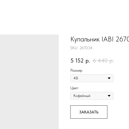
Купальник IABI 267
SKU:
267034
5 152
р.
6 440
р.
Размер
Цвет
ЗАКАЗАТЬ