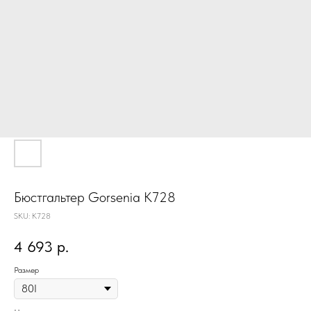
Бюстгальтер Gorsenia K728
SKU:
K728
4 693
р.
Размер