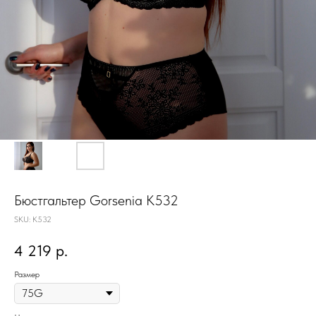
Бюстгальтер Gorsenia K532
SKU:
K532
4 219
р.
Размер