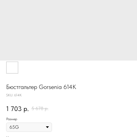
Бюстгальтер Gorsenia 614K
SKU:
614K
1 703
р.
5 678
р.
Размер