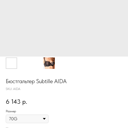
Бюстгальтер Subtille AIDA
SKU:
AIDA
6 143
р.
Размер