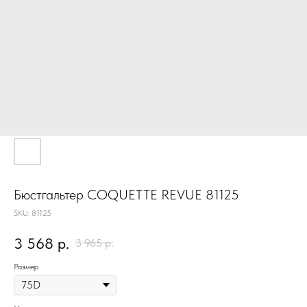
Бюстгальтер COQUETTE REVUE 81125
SKU:
81125
3 568
р.
3 965
р.
Размер