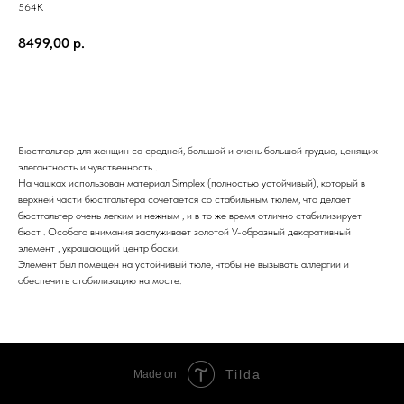
564К
8499,00
р.
ЗАКАЗАТЬ
Бюстгальтер для женщин со средней, большой и очень большой грудью, ценящих
элегантность и чувственность .
На чашках использован материал Simplex (полностью устойчивый), который в
верхней части бюстгальтера сочетается со стабильным тюлем, что делает
бюстгальтер очень легким и нежным , и в то же время отлично стабилизирует
бюст . Особого внимания заслуживает золотой V-образный декоративный
элемент , украшающий центр баски.
Элемент был помещен на устойчивый тюле, чтобы не вызывать аллергии и
обеспечить стабилизацию на мосте.
Tilda
Made on