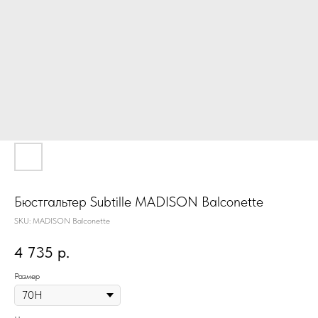
Бюстгальтер Subtille MADISON Balconette
SKU:
MADISON Balconette
4 735
р.
Размер