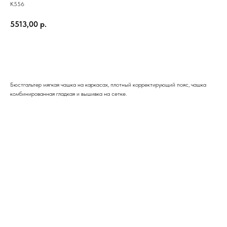
К556
5513,00
р.
ЗАКАЗАТЬ
Бюстгальтер мягкая чашка на каркасах, плотный корректирующий пояс, чашка
комбинированная гладкая и вышивка на сетке.