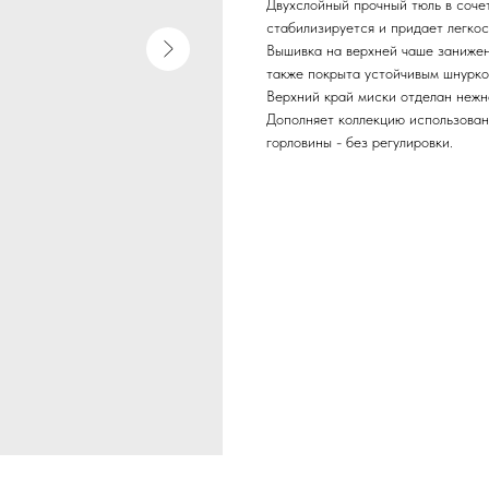
Двухслойный прочный тюль в соче
стабилизируется и придает легкос
Вышивка на верхней чаше занижен
также покрыта устойчивым шнурко
Верхний край миски отделан нежн
Дополняет коллекцию использован
горловины - без регулировки.