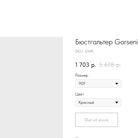
Бюстгальтер Gorsen
SKU:
614K
1 703
р.
5 678
р.
Размер
Цвет
Out of stock