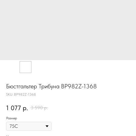
Бюстгальтер Трибуна BP982Z-1368
SKU:
BP982Z-1368
1 077
р.
3 590
р.
Размер