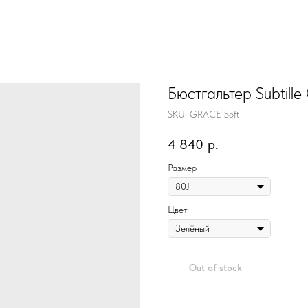
Бюстгальтер Subtill
SKU:
GRACE Soft
4 840
р.
Размер
Цвет
Out of stock