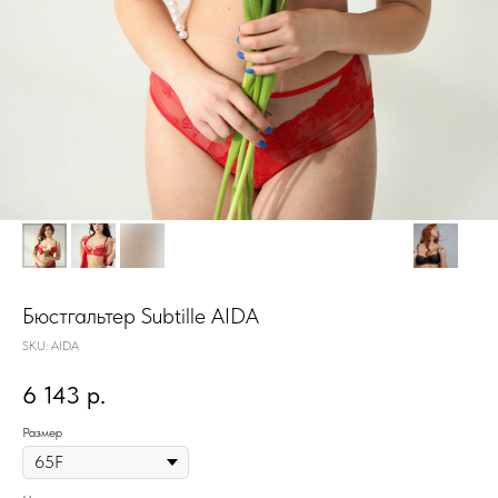
Бюстгальтер Subtille AIDA
SKU:
AIDA
6 143
р.
Размер